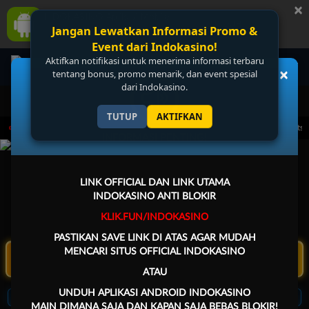
×
INDOKASINO Aplikasi Mobile
UNDUH
Jangan Lewatkan Informasi Promo &
Jangan tampilkan lagi hari ini
Event dari Indokasino!
Aktifkan notifikasi untuk menerima informasi terbaru
tentang bonus, promo menarik, dan event spesial
×
dari Indokasino.
TUTUP
AKTIFKAN
026 dari 15.00.00 sampai 30-Sep-2026 15.00.00. Selama waktu ini, PP Virtual Sport
INFORMASI PENTING!
LINK OFFICIAL DAN LINK UTAMA
INDOKASINO ANTI BLOKIR
KLIK.FUN/INDOKASINO
PASTIKAN SAVE LINK DI ATAS AGAR MUDAH
MENCARI SITUS OFFICIAL INDOKASINO
ALTERNATIF : KLIK.FUN/INDOKASINO
ATAU
UNDUH APLIKASI ANDROID INDOKASINO
Withdraw Live
MAIN DIMANA SAJA DAN KAPAN SAJA BEBAS BLOKIR!