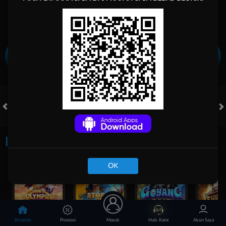
JACKPOT
PLAY
IDR
UPDATING
HOT GAMES
SLOTS
LIVE CASINO
RACE
TOGEL
OL
GAME POPULER
OK
Gates of Olympus POP
Storm of Seth 2
Goyang Gaib
Beranda
Promosi
Masuk
Hub. Kami
Akun Saya