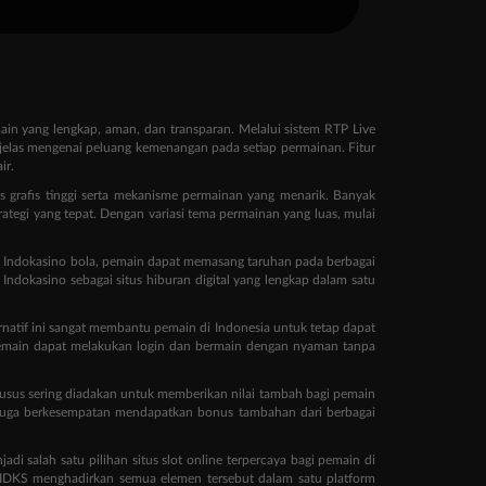
in yang lengkap, aman, dan transparan. Melalui sistem RTP Live
 jelas mengenai peluang kemenangan pada setiap permainan. Fitur
ir.
as grafis tinggi serta mekanisme permainan yang menarik. Banyak
tegi yang tepat. Dengan variasi tema permainan yang luas, mulai
em Indokasino bola, pemain dapat memasang taruhan pada berbagai
Indokasino sebagai situs hiburan digital yang lengkap dalam satu
ternatif ini sangat membantu pemain di Indonesia untuk tetap dapat
, pemain dapat melakukan login dan bermain dengan nyaman tanpa
husus sering diadakan untuk memberikan nilai tambah bagi pemain
i juga berkesempatan mendapatkan bonus tambahan dari berbagai
di salah satu pilihan situs slot online terpercaya bagi pemain di
 IDKS menghadirkan semua elemen tersebut dalam satu platform