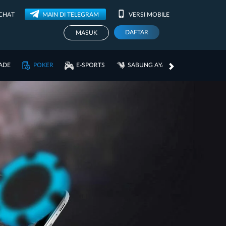
 CHAT
MAIN DI TELEGRAM
VERSI MOBILE
DAFTAR
MASUK
ADE
POKER
E-SPORTS
SABUNG AYAM
PROMOSI