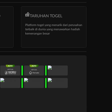
O
TARUHAN TOGEL
Platform togel yang menarik dari perusahan
terbaik di dunia yang menawarkan hadiah
kemenangan besar