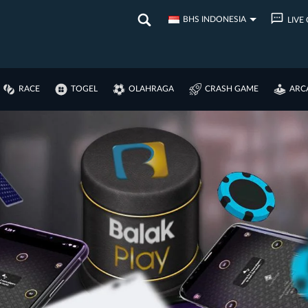
BHS INDONESIA
LIVE
RACE
TOGEL
OLAHRAGA
CRASH GAME
ARC