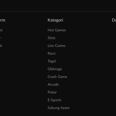
orm
Kategori
D
si
Hot Games
y
Slots
al
Live Casino
Race
Togel
Olahraga
Crash Game
Arcade
Poker
E-Sports
Sabung Ayam