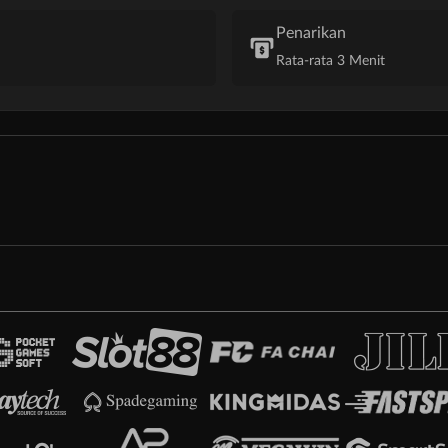
Penarikan
Rata-rata 3 Menit