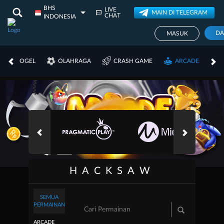
BHS
LIVE
MAIN DI TELEGRAM
CHAT
INDONESIA
DA
MASUK
TOGEL
OLAHRAGA
CRASH GAME
ARCADE
HACKSAW
SEMUA
PERMAINAN
ARCADE