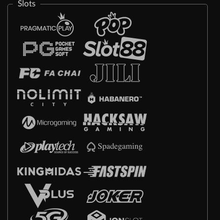
Slots