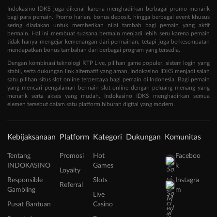
Indokasino IDKS juga dikenal karena menghadirkan berbagai promo menarik
bagi para pemain. Promo harian, bonus deposit, hingga berbagai event khusus
sering diadakan untuk memberikan nilai tambah bagi pemain yang aktif
bermain. Hal ini membuat suasana bermain menjadi lebih seru karena pemain
tidak hanya mengejar kemenangan dari permainan, tetapi juga berkesempatan
mendapatkan bonus tambahan dari berbagai program yang tersedia.
Dengan kombinasi teknologi RTP Live, pilihan game populer, sistem login yang
stabil, serta dukungan link alternatif yang aman, Indokasino IDKS menjadi salah
satu pilihan situs slot online terpercaya bagi pemain di Indonesia. Bagi pemain
yang mencari pengalaman bermain slot online dengan peluang menang yang
menarik serta akses yang mudah, Indokasino IDKS menghadirkan semua
elemen tersebut dalam satu platform hiburan digital yang modern.
Kebijaksanaan
Platform
Kategori
Dukungan
Komunitas
Tentang
Promosi
Hot
Faceboo
INDOKASINO
Games
k
Loyalty
Responsible
Slots
Instagra
Referral
Gambling
m
Live
Pusat Bantuan
Casino