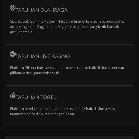
TARUHAN OLAHRAGA
Sportsbook Gaming Platform Terbaik menawarkan lebih banyak game,
odds yang lebih tinggi, dan menyediakan pilihan yang lebih banyak
untuk pemain.
TARUHAN LIVE KASINO
Platform Pilihan bagi perusahaan-perusahaan terbaik di dunia, dengan
pilihan variasi game terbanyak
TARUHAN TOGEL
Platform togel yang menarik dari perusahan terbaik di dunia yang
menawarkan hadiah kemenangan besar