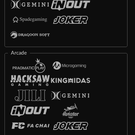
Arcade