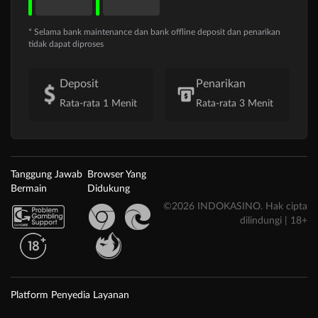
* Selama bank maintenance dan bank offline deposit dan penarikan
tidak dapat diproses
Deposit
Penarikan
Rata-rata 1 Menit
Rata-rata 3 Menit
Tanggung Jawab
Browser Yang
Bermain
Didukung
©2026 INDOKASINO. Hak cipta
dilindungi | 18+
Platform Penyedia Layanan