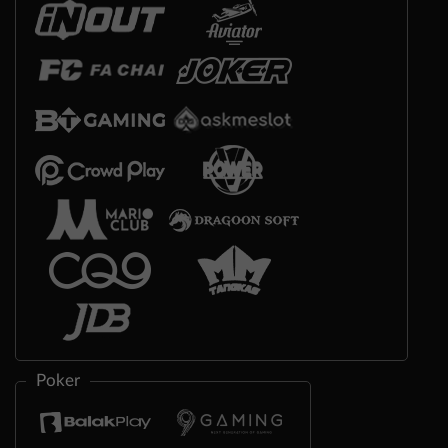
Poker