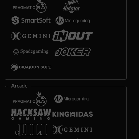
Arcade