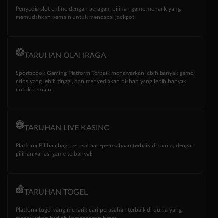
Penyedia slot online dengan beragam pilihan game menarik yang
memudahkan pemain untuk mencapai jackpot
TARUHAN OLAHRAGA
Sportsbook Gaming Platform Terbaik menawarkan lebih banyak game,
odds yang lebih tinggi, dan menyediakan pilihan yang lebih banyak
untuk pemain.
TARUHAN LIVE KASINO
Platform Pilihan bagi perusahaan-perusahaan terbaik di dunia, dengan
pilihan variasi game terbanyak
TARUHAN TOGEL
Platform togel yang menarik dari perusahan terbaik di dunia yang