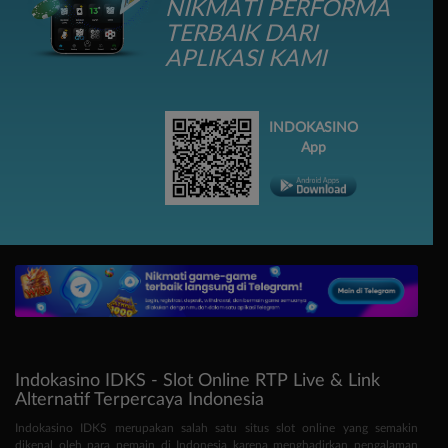
NIKMATI PERFORMA
TERBAIK DARI
APLIKASI KAMI
INDOKASINO
App
Indokasino IDKS - Slot Online RTP Live & Link
Alternatif Terpercaya Indonesia
Indokasino IDKS merupakan salah satu situs slot online yang semakin
dikenal oleh para pemain di Indonesia karena menghadirkan pengalaman