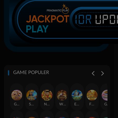
IDR
UPD
JACKPOT
PLAY
GAME POPULER
Gates of Olympus POP
Storm of Seth 2
Nezha 2
Wild Bounty Showdown
Epic Ze Zeus
FORTUNE GARUDA 500
Gates of Olympus Roulette