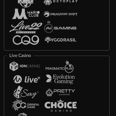
Live Casino