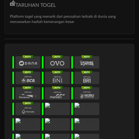
TARUHAN TOGEL
Platform togel yang menarik dari perusahan terbaik di dunia yang
menawarkan hadiah kemenangan besar