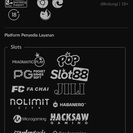
dilindungi | 18+
Platform Penyedia Layanan
Slots