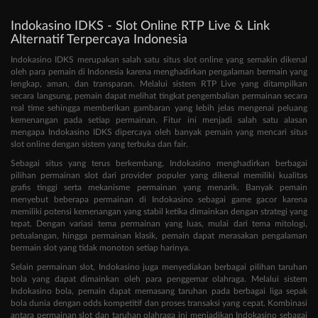
Indokasino IDKS - Slot Online RTP Live & Link
Alternatif Terpercaya Indonesia
Indokasino IDKS merupakan salah satu situs slot online yang semakin dikenal
oleh para pemain di Indonesia karena menghadirkan pengalaman bermain yang
lengkap, aman, dan transparan. Melalui sistem RTP Live yang ditampilkan
secara langsung, pemain dapat melihat tingkat pengembalian permainan secara
real time sehingga memberikan gambaran yang lebih jelas mengenai peluang
kemenangan pada setiap permainan. Fitur ini menjadi salah satu alasan
mengapa Indokasino IDKS dipercaya oleh banyak pemain yang mencari situs
slot online dengan sistem yang terbuka dan fair.
Sebagai situs yang terus berkembang, Indokasino menghadirkan berbagai
pilihan permainan slot dari provider populer yang dikenal memiliki kualitas
grafis tinggi serta mekanisme permainan yang menarik. Banyak pemain
menyebut beberapa permainan di Indokasino sebagai game gacor karena
memiliki potensi kemenangan yang stabil ketika dimainkan dengan strategi yang
tepat. Dengan variasi tema permainan yang luas, mulai dari tema mitologi,
petualangan, hingga permainan klasik, pemain dapat merasakan pengalaman
bermain slot yang tidak monoton setiap harinya.
Selain permainan slot, Indokasino juga menyediakan berbagai pilihan taruhan
bola yang dapat dimainkan oleh para penggemar olahraga. Melalui sistem
Indokasino bola, pemain dapat memasang taruhan pada berbagai liga sepak
bola dunia dengan odds kompetitif dan proses transaksi yang cepat. Kombinasi
antara permainan slot dan taruhan olahraga ini menjadikan Indokasino sebagai