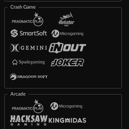
Crash Game
Arcade