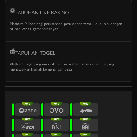
TARUHAN LIVE KASINO
Platform Pilihan bagi perusahaan-perusahaan terbaik di dunia, dengan
pilihan variasi game terbanyak
TARUHAN TOGEL
Platform togel yang menarik dari perusahan terbaik di dunia yang
menawarkan hadiah kemenangan besar