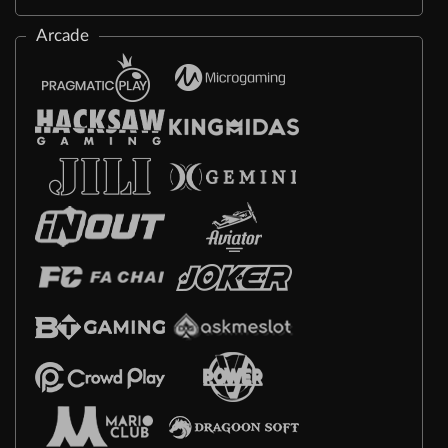
Arcade