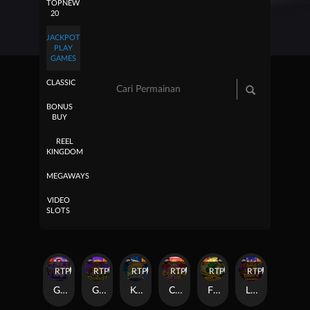
TOP
NEW
20
JACKPOT
PLAY
GAMES
CLASSIC
BONUS
BUY
REEL
KINGDOM
MEGAWAYS
VIDEO
SLOTS
RTP
96%
RTP
89%
RTP
96%
RTP
95%
RTP
97%
RTP
95%
Gameshow Party Jackpot Play
Gates of Dragon Jackpot Play
Koi Bonanza Jackpot Play
Caishen's Gems Jackpot Play
Fire Hot 20 Jackpot Play
Lions Dance Megaways Jackpot Play