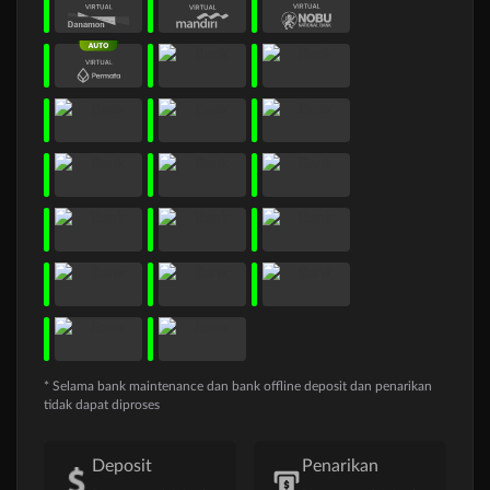
* Selama bank maintenance dan bank offline deposit dan penarikan
tidak dapat diproses
Deposit
Penarikan