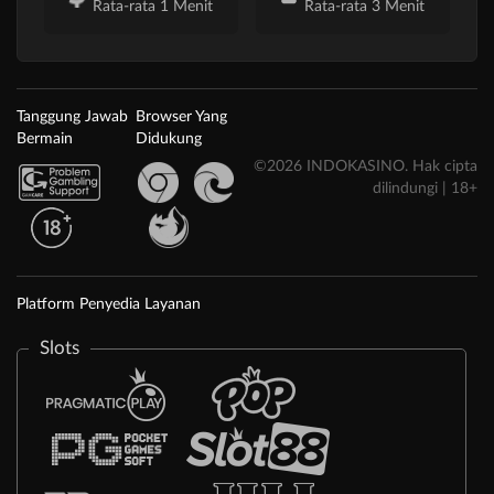
Rata-rata 1 Menit
Rata-rata 3 Menit
Tanggung Jawab
Browser Yang
Bermain
Didukung
©2026 INDOKASINO. Hak cipta
dilindungi | 18+
Platform Penyedia Layanan
Slots