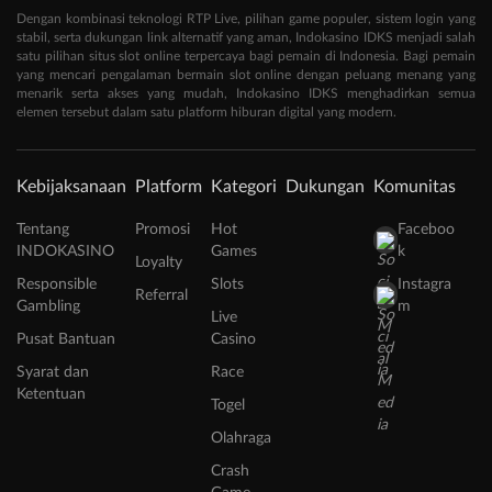
Dengan kombinasi teknologi RTP Live, pilihan game populer, sistem login yang
stabil, serta dukungan link alternatif yang aman, Indokasino IDKS menjadi salah
satu pilihan situs slot online terpercaya bagi pemain di Indonesia. Bagi pemain
yang mencari pengalaman bermain slot online dengan peluang menang yang
menarik serta akses yang mudah, Indokasino IDKS menghadirkan semua
elemen tersebut dalam satu platform hiburan digital yang modern.
Kebijaksanaan
Platform
Kategori
Dukungan
Komunitas
Tentang
Promosi
Hot
Faceboo
INDOKASINO
Games
k
Loyalty
Responsible
Slots
Instagra
Referral
Gambling
m
Live
Pusat Bantuan
Casino
Syarat dan
Race
Ketentuan
Togel
Olahraga
Crash