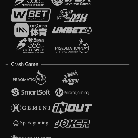
Crash Game