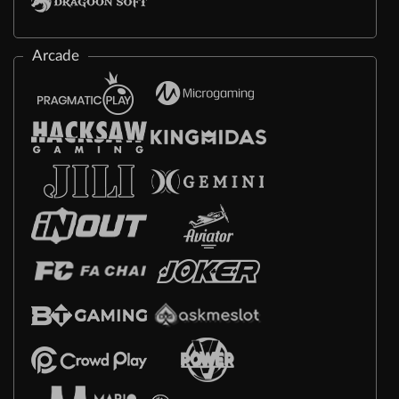
Arcade