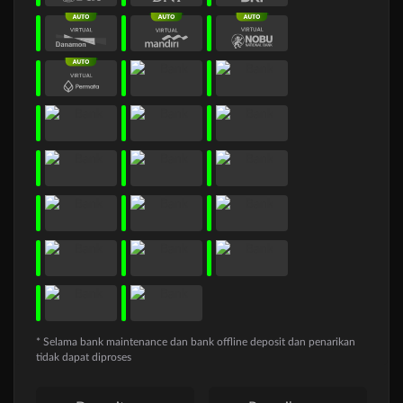
* Selama bank maintenance dan bank offline deposit dan penarikan
tidak dapat diproses