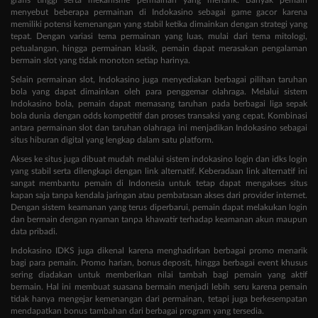
menyebut beberapa permainan di Indokasino sebagai game gacor karena
memiliki potensi kemenangan yang stabil ketika dimainkan dengan strategi yang
tepat. Dengan variasi tema permainan yang luas, mulai dari tema mitologi,
petualangan, hingga permainan klasik, pemain dapat merasakan pengalaman
bermain slot yang tidak monoton setiap harinya.
Selain permainan slot, Indokasino juga menyediakan berbagai pilihan taruhan
bola yang dapat dimainkan oleh para penggemar olahraga. Melalui sistem
Indokasino bola, pemain dapat memasang taruhan pada berbagai liga sepak
bola dunia dengan odds kompetitif dan proses transaksi yang cepat. Kombinasi
antara permainan slot dan taruhan olahraga ini menjadikan Indokasino sebagai
situs hiburan digital yang lengkap dalam satu platform.
Akses ke situs juga dibuat mudah melalui sistem indokasino login dan idks login
yang stabil serta dilengkapi dengan link alternatif. Keberadaan link alternatif ini
sangat membantu pemain di Indonesia untuk tetap dapat mengakses situs
kapan saja tanpa kendala jaringan atau pembatasan akses dari provider internet.
Dengan sistem keamanan yang terus diperbarui, pemain dapat melakukan login
dan bermain dengan nyaman tanpa khawatir terhadap keamanan akun maupun
data pribadi.
Indokasino IDKS juga dikenal karena menghadirkan berbagai promo menarik
bagi para pemain. Promo harian, bonus deposit, hingga berbagai event khusus
sering diadakan untuk memberikan nilai tambah bagi pemain yang aktif
bermain. Hal ini membuat suasana bermain menjadi lebih seru karena pemain
tidak hanya mengejar kemenangan dari permainan, tetapi juga berkesempatan
mendapatkan bonus tambahan dari berbagai program yang tersedia.