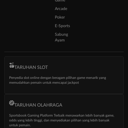
Game
Arcade
Poker
E-Sports
Sabung
Ayam
TARUHAN SLOT
Penyedia slot online dengan beragam pilihan game menarik yang
memudahkan pemain untuk mencapai jackpot
TARUHAN OLAHRAGA
Sportsbook Gaming Platform Terbaik menawarkan lebih banyak game,
odds yang lebih tinggi, dan menyediakan pilihan yang lebih banyak
untuk pemain.