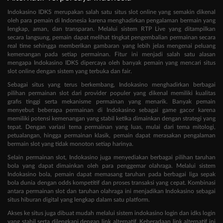
Indokasino IDKS merupakan salah satu situs slot online yang semakin dikenal
oleh para pemain di Indonesia karena menghadirkan pengalaman bermain yang
lengkap, aman, dan transparan. Melalui sistem RTP Live yang ditampilkan
secara langsung, pemain dapat melihat tingkat pengembalian permainan secara
real time sehingga memberikan gambaran yang lebih jelas mengenai peluang
kemenangan pada setiap permainan. Fitur ini menjadi salah satu alasan
mengapa Indokasino IDKS dipercaya oleh banyak pemain yang mencari situs
slot online dengan sistem yang terbuka dan fair.
Sebagai situs yang terus berkembang, Indokasino menghadirkan berbagai
pilihan permainan slot dari provider populer yang dikenal memiliki kualitas
grafis tinggi serta mekanisme permainan yang menarik. Banyak pemain
menyebut beberapa permainan di Indokasino sebagai game gacor karena
memiliki potensi kemenangan yang stabil ketika dimainkan dengan strategi yang
tepat. Dengan variasi tema permainan yang luas, mulai dari tema mitologi,
petualangan, hingga permainan klasik, pemain dapat merasakan pengalaman
bermain slot yang tidak monoton setiap harinya.
Selain permainan slot, Indokasino juga menyediakan berbagai pilihan taruhan
bola yang dapat dimainkan oleh para penggemar olahraga. Melalui sistem
Indokasino bola, pemain dapat memasang taruhan pada berbagai liga sepak
bola dunia dengan odds kompetitif dan proses transaksi yang cepat. Kombinasi
antara permainan slot dan taruhan olahraga ini menjadikan Indokasino sebagai
situs hiburan digital yang lengkap dalam satu platform.
Akses ke situs juga dibuat mudah melalui sistem indokasino login dan idks login
yang stabil serta dilengkapi dengan link alternatif. Keberadaan link alternatif ini