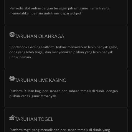
Penyedia slot online dengan beragam pilihan game menarik yang
memudahkan pemain untuk mencapai jackpot
TARUHAN OLAHRAGA
Sportsbook Gaming Platform Terbaik menawarkan lebih banyak game,
odds yang lebih tinggi, dan menyediakan pilihan yang lebih banyak
untuk pemain.
TARUHAN LIVE KASINO
Platform Pilihan bagi perusahaan-perusahaan terbaik di dunia, dengan
pilihan variasi game terbanyak
TARUHAN TOGEL
Platform togel yang menarik dari perusahan terbaik di dunia yang