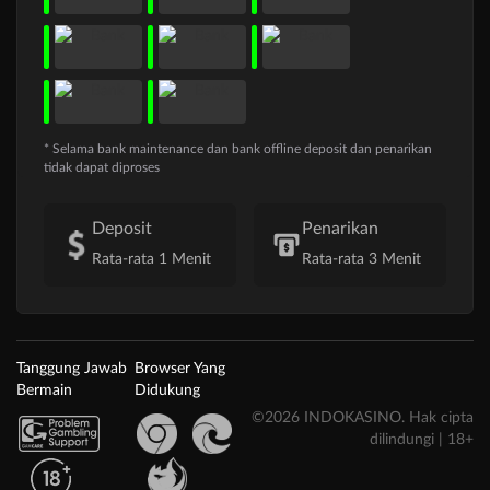
* Selama bank maintenance dan bank offline deposit dan penarikan
tidak dapat diproses
Deposit
Penarikan
Rata-rata 1 Menit
Rata-rata 3 Menit
Tanggung Jawab
Browser Yang
Bermain
Didukung
©2026 INDOKASINO. Hak cipta
dilindungi | 18+