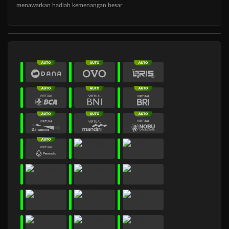
menawarkan hadiah kemenangan besar