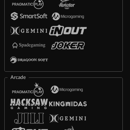
Arcade