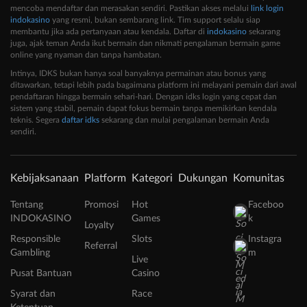
mencoba mendaftar dan merasakan sendiri. Pastikan akses melalui
link login
indokasino
yang resmi, bukan sembarang link. Tim support selalu siap
membantu jika ada pertanyaan atau kendala. Daftar di
indokasino
sekarang
juga, ajak teman Anda ikut bermain dan nikmati pengalaman bermain game
online yang nyaman dan tanpa hambatan.
Intinya, IDKS bukan hanya soal banyaknya permainan atau bonus yang
ditawarkan, tetapi lebih pada bagaimana platform ini melayani pemain dari awal
pendaftaran hingga bermain sehari-hari. Dengan idks login yang cepat dan
sistem yang stabil, pemain dapat fokus bermain tanpa memikirkan kendala
teknis. Segera
daftar idks
sekarang dan mulai pengalaman bermain Anda
sendiri.
Kebijaksanaan
Platform
Kategori
Dukungan
Komunitas
Tentang
Promosi
Hot
Faceboo
INDOKASINO
Games
k
Loyalty
Responsible
Slots
Instagra
Referral
Gambling
m
Live
Pusat Bantuan
Casino
Syarat dan
Race