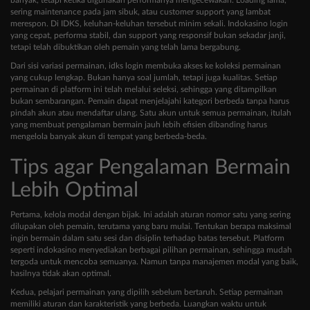
banyak, tetapi ketika digunakan performanya mengecewakan. Loading lama,
sering maintenance pada jam sibuk, atau customer support yang lambat
merespon. Di IDKS, keluhan-keluhan tersebut minim sekali. Indokasino login
yang cepat, performa stabil, dan support yang responsif bukan sekadar janji,
tetapi telah dibuktikan oleh pemain yang telah lama bergabung.
Dari sisi variasi permainan, idks login membuka akses ke koleksi permainan
yang cukup lengkap. Bukan hanya soal jumlah, tetapi juga kualitas. Setiap
permainan di platform ini telah melalui seleksi, sehingga yang ditampilkan
bukan sembarangan. Pemain dapat menjelajahi kategori berbeda tanpa harus
pindah akun atau mendaftar ulang. Satu akun untuk semua permainan, itulah
yang membuat pengalaman bermain jauh lebih efisien dibanding harus
mengelola banyak akun di tempat yang berbeda-beda.
Tips agar Pengalaman Bermain
Lebih Optimal
Pertama, kelola modal dengan bijak. Ini adalah aturan nomor satu yang sering
dilupakan oleh pemain, terutama yang baru mulai. Tentukan berapa maksimal
ingin bermain dalam satu sesi dan disiplin terhadap batas tersebut. Platform
seperti indokasino menyediakan berbagai pilihan permainan, sehingga mudah
tergoda untuk mencoba semuanya. Namun tanpa manajemen modal yang baik,
hasilnya tidak akan optimal.
Kedua, pelajari permainan yang dipilih sebelum bertaruh. Setiap permainan
memiliki aturan dan karakteristik yang berbeda. Luangkan waktu untuk