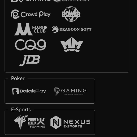
Poker
E-Sports