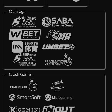
Olahraga
Crash Game