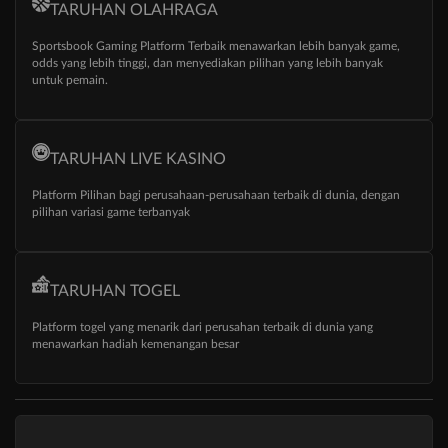
TARUHAN OLAHRAGA
Sportsbook Gaming Platform Terbaik menawarkan lebih banyak game,
odds yang lebih tinggi, dan menyediakan pilihan yang lebih banyak
untuk pemain.
TARUHAN LIVE KASINO
Platform Pilihan bagi perusahaan-perusahaan terbaik di dunia, dengan
pilihan variasi game terbanyak
TARUHAN TOGEL
Platform togel yang menarik dari perusahan terbaik di dunia yang
menawarkan hadiah kemenangan besar