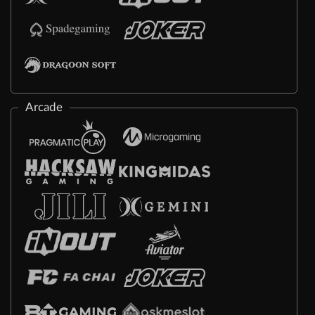
Arcade