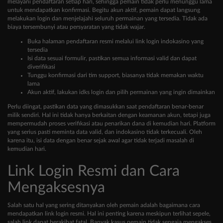
melayani pendaftaran setiap hari, sehingga pemain tidak perlu menunggu lama
untuk mendapatkan konfirmasi. Begitu akun aktif, pemain dapat langsung
melakukan login dan menjelajahi seluruh permainan yang tersedia. Tidak ada
biaya tersembunyi atau persyaratan yang tidak wajar.
Buka halaman pendaftaran resmi melalui link login indokasino yang
tersedia
Isi data sesuai formulir, pastikan semua informasi valid dan dapat
diverifikasi
Tunggu konfirmasi dari tim support, biasanya tidak memakan waktu
lama
Akun aktif, lakukan idks login dan pilih permainan yang ingin dimainkan
Perlu diingat, pastikan data yang dimasukkan saat pendaftaran benar-benar
milik sendiri. Hal ini tidak hanya berkaitan dengan keamanan akun, tetapi juga
mempermudah proses verifikasi atau penarikan dana di kemudian hari. Platform
yang serius pasti meminta data valid, dan indokasino tidak terkecuali. Oleh
karena itu, isi data dengan benar sejak awal agar tidak terjadi masalah di
kemudian hari.
Link Login Resmi dan Cara
Mengaksesnya
Salah satu hal yang sering ditanyakan oleh pemain adalah bagaimana cara
mendapatkan link login resmi. Hal ini penting karena meskipun terlihat sepele,
salah link dapat berakibat fatal. Banyak kasus pemain tidak sengaja mengakses