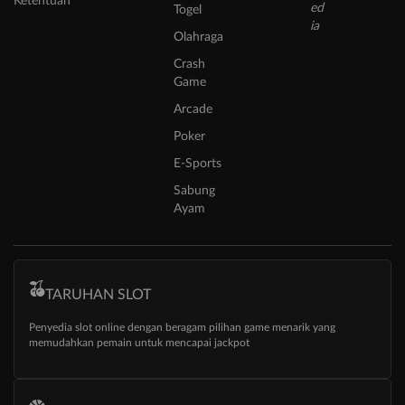
Ketentuan
Togel
Olahraga
Crash
Game
Arcade
Poker
E-Sports
Sabung
Ayam
TARUHAN SLOT
Penyedia slot online dengan beragam pilihan game menarik yang
memudahkan pemain untuk mencapai jackpot