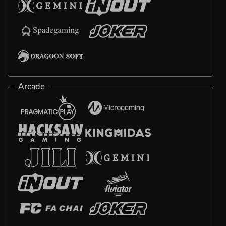
Arcade