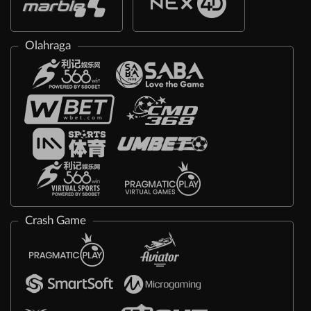
Olahraga
Crash Game