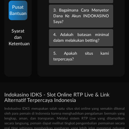
Pusat
3. Bagaimana Cara Menyetor
Bantuan
Dana Ke Akun INDOKASINO
Saya?
Syarat
4. Adakah batasan minimal
dan
dalam melakukan betting?
Ketentuan
5. Apakah situs kami
terpercaya?
Indokasino IDKS - Slot Online RTP Live & Link
Alternatif Terpercaya Indonesia
Indokasino IDKS merupakan salah satu situs slot online yang semakin dikenal
oleh para pemain di Indonesia karena menghadirkan pengalaman bermain yang
lengkap, aman, dan transparan. Melalui sistem RTP Live yang ditampilkan
secara langsung, pemain dapat melihat tingkat pengembalian permainan secara
real time sehingga memberikan gambaran yang lebih jelas mengenai peluang