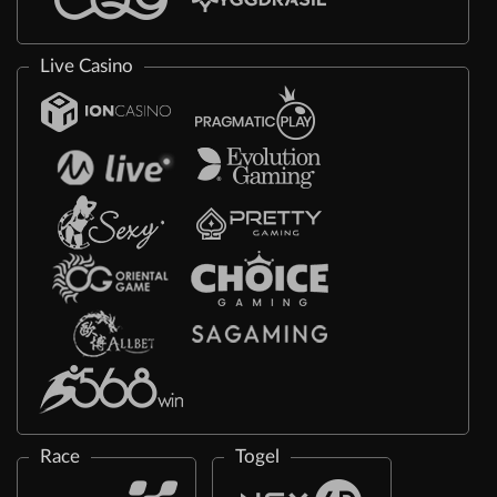
Live Casino
Race
Togel