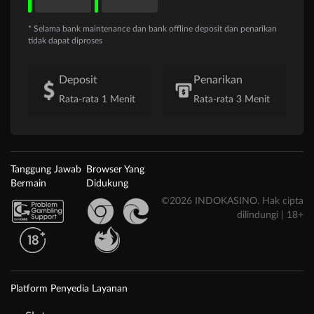
* Selama bank maintenance dan bank offline deposit dan penarikan
tidak dapat diproses
Deposit
Penarikan
Rata-rata 1 Menit
Rata-rata 3 Menit
Tanggung Jawab
Browser Yang
Bermain
Didukung
©2026 INDOKASINO. Hak cipta
dilindungi | 18+
Platform Penyedia Layanan