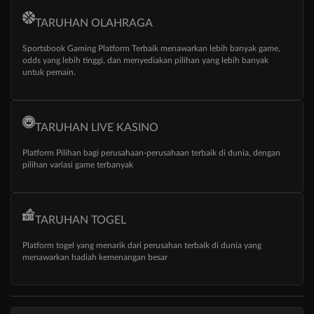
TARUHAN OLAHRAGA
Sportsbook Gaming Platform Terbaik menawarkan lebih banyak game,
odds yang lebih tinggi, dan menyediakan pilihan yang lebih banyak
untuk pemain.
TARUHAN LIVE KASINO
Platform Pilihan bagi perusahaan-perusahaan terbaik di dunia, dengan
pilihan variasi game terbanyak
TARUHAN TOGEL
Platform togel yang menarik dari perusahan terbaik di dunia yang
menawarkan hadiah kemenangan besar