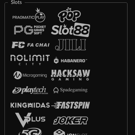
Slots