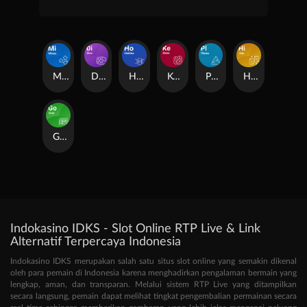
Mines
Dice
Hotline
Keno
Plinko
Hilo
Goal
Indokasino IDKS - Slot Online RTP Live & Link
Alternatif Terpercaya Indonesia
Indokasino IDKS merupakan salah satu situs slot online yang semakin dikenal
oleh para pemain di Indonesia karena menghadirkan pengalaman bermain yang
lengkap, aman, dan transparan. Melalui sistem RTP Live yang ditampilkan
secara langsung, pemain dapat melihat tingkat pengembalian permainan secara