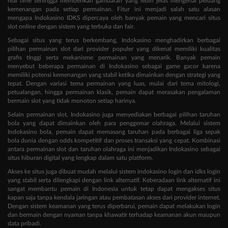
real time sehingga memberikan gambaran yang lebih jelas mengenai peluang
kemenangan pada setiap permainan. Fitur ini menjadi salah satu alasan
mengapa Indokasino IDKS dipercaya oleh banyak pemain yang mencari situs
slot online dengan sistem yang terbuka dan fair.
Sebagai situs yang terus berkembang, Indokasino menghadirkan berbagai
pilihan permainan slot dari provider populer yang dikenal memiliki kualitas
grafis tinggi serta mekanisme permainan yang menarik. Banyak pemain
menyebut beberapa permainan di Indokasino sebagai game gacor karena
memiliki potensi kemenangan yang stabil ketika dimainkan dengan strategi yang
tepat. Dengan variasi tema permainan yang luas, mulai dari tema mitologi,
petualangan, hingga permainan klasik, pemain dapat merasakan pengalaman
bermain slot yang tidak monoton setiap harinya.
Selain permainan slot, Indokasino juga menyediakan berbagai pilihan taruhan
bola yang dapat dimainkan oleh para penggemar olahraga. Melalui sistem
Indokasino bola, pemain dapat memasang taruhan pada berbagai liga sepak
bola dunia dengan odds kompetitif dan proses transaksi yang cepat. Kombinasi
antara permainan slot dan taruhan olahraga ini menjadikan Indokasino sebagai
situs hiburan digital yang lengkap dalam satu platform.
Akses ke situs juga dibuat mudah melalui sistem indokasino login dan idks login
yang stabil serta dilengkapi dengan link alternatif. Keberadaan link alternatif ini
sangat membantu pemain di Indonesia untuk tetap dapat mengakses situs
kapan saja tanpa kendala jaringan atau pembatasan akses dari provider internet.
Dengan sistem keamanan yang terus diperbarui, pemain dapat melakukan login
dan bermain dengan nyaman tanpa khawatir terhadap keamanan akun maupun
data pribadi.