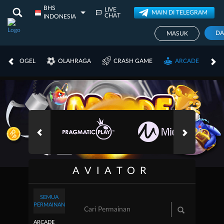
BHS
LIVE
MAIN DI TELEGRAM
CHAT
INDONESIA
DA
MASUK
TOGEL
OLAHRAGA
CRASH GAME
ARCADE
AVIATOR
SEMUA
PERMAINAN
ARCADE