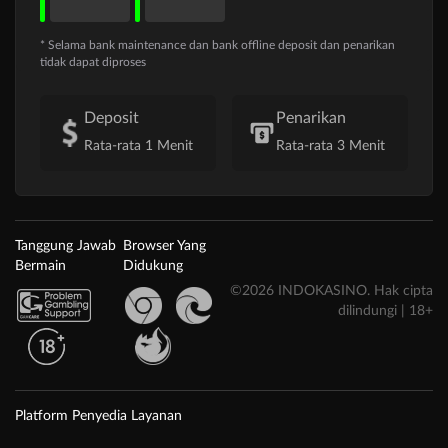
* Selama bank maintenance dan bank offline deposit dan penarikan
tidak dapat diproses
Deposit
Penarikan
Rata-rata 1 Menit
Rata-rata 3 Menit
Tanggung Jawab
Browser Yang
Bermain
Didukung
©2026 INDOKASINO. Hak cipta
dilindungi | 18+
Platform Penyedia Layanan