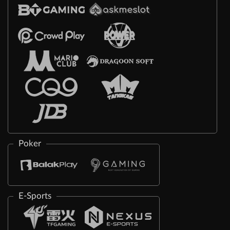
Poker
E-Sports