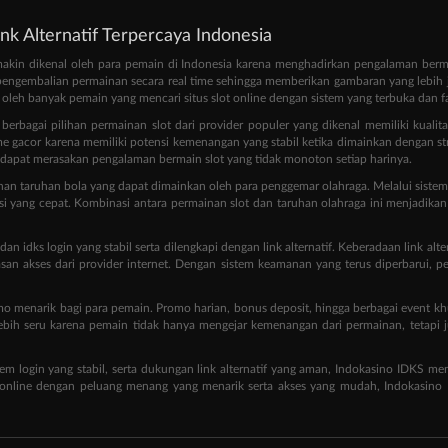
nk Alternatif Terpercaya Indonesia
emakin dikenal oleh para pemain di Indonesia karena menghadirkan pengalaman berma
 pengembalian permainan secara real time sehingga memberikan gambaran yang lebih
oleh banyak pemain yang mencari situs slot online dengan sistem yang terbuka dan fa
erbagai pilihan permainan slot dari provider populer yang dikenal memiliki kualit
gacor karena memiliki potensi kemenangan yang stabil ketika dimainkan dengan stra
n dapat merasakan pengalaman bermain slot yang tidak monoton setiap harinya.
lihan taruhan bola yang dapat dimainkan oleh para penggemar olahraga. Melalui sist
si yang cepat. Kombinasi antara permainan slot dan taruhan olahraga ini menjadikan 
dan idks login yang stabil serta dilengkapi dengan link alternatif. Keberadaan link al
asan akses dari provider internet. Dengan sistem keamanan yang terus diperbarui
o menarik bagi para pemain. Promo harian, bonus deposit, hingga berbagai event k
lebih seru karena pemain tidak hanya mengejar kemenangan dari permainan, tetap
m login yang stabil, serta dukungan link alternatif yang aman, Indokasino IDKS menja
 online dengan peluang menang yang menarik serta akses yang mudah, Indokasino