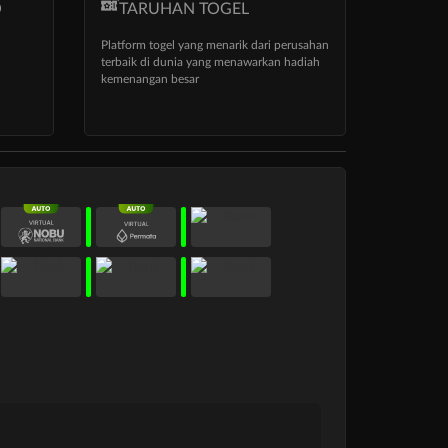
O
TARUHAN TOGEL
Platform togel yang menarik dari perusahan
terbaik di dunia yang menawarkan hadiah
kemenangan besar