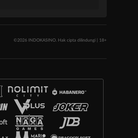
©2026 INDOKASINO. Hak cipta dilindungi | 18+