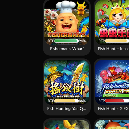
RTP
94%
RTP
Fisherman's Wharf
RTP
86%
RTP
Fish Hunting: Yao Qian Shu