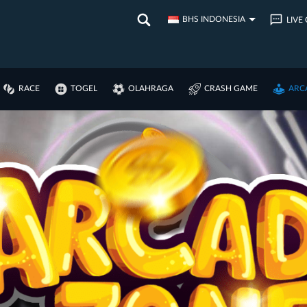
BHS INDONESIA
LIVE
RACE
TOGEL
OLAHRAGA
CRASH GAME
ARC