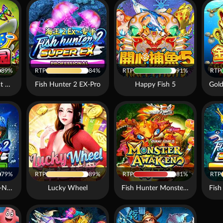
89%
RTP
84%
RTP
91%
RTP
Fish Hunter Insect Paradise
Fish Hunter 2 EX-Pro
Happy Fish 5
79%
RTP
89%
RTP
81%
RTP
Fish Hunter 2 EX-Novice
Lucky Wheel
Fish Hunter Monster Awaken