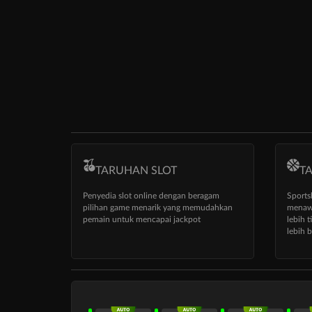
TARUHAN SLOT
T
Penyedia slot online dengan beragam
Sports
pilihan game menarik yang memudahkan
menawa
pemain untuk mencapai jackpot
lebih 
lebih 