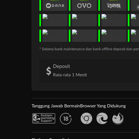
* Selama bank maintenance dan bank offline deposit dan pen
Deposit
Rata-rata 1 Menit
Tanggung Jawab Bermain
Browser Yang Didukung