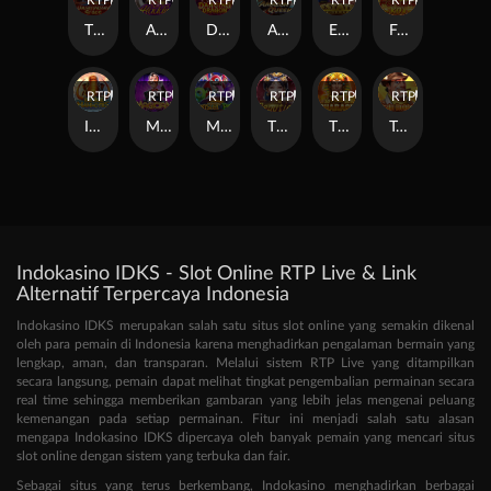
RTP
80%
RTP
85%
RTP
82%
RTP
91%
RTP
86%
RTP
95%
The Unsurpassed Grace
Aladdin
Dancing Dragon
Amazon Queen
Estate Rich Man
Fortune Koi
RTP
82%
RTP
86%
RTP
88%
RTP
85%
RTP
93%
RTP
85%
Ice Age Mammoths
Magician
Monster Pop
The Beauties
The Pharaoh
Train Robber
Indokasino IDKS - Slot Online RTP Live & Link
Alternatif Terpercaya Indonesia
Indokasino IDKS merupakan salah satu situs slot online yang semakin dikenal
oleh para pemain di Indonesia karena menghadirkan pengalaman bermain yang
lengkap, aman, dan transparan. Melalui sistem RTP Live yang ditampilkan
secara langsung, pemain dapat melihat tingkat pengembalian permainan secara
real time sehingga memberikan gambaran yang lebih jelas mengenai peluang
kemenangan pada setiap permainan. Fitur ini menjadi salah satu alasan
mengapa Indokasino IDKS dipercaya oleh banyak pemain yang mencari situs
slot online dengan sistem yang terbuka dan fair.
Sebagai situs yang terus berkembang, Indokasino menghadirkan berbagai