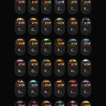
RTP
83%
RTP
82%
RTP
80%
RTP
83%
RTP
94%
RTP
90%
Taichi Lion Dance
Dragon Treasure
Fever 777
Zorro
Three Kings
Pharaoh Treasures
RTP
95%
RTP
80%
RTP
90%
RTP
87%
RTP
89%
RTP
92%
Tianhou Mazu
Gold Rush
Toy Soldiers
Panda Warrior
Fortune Gate
Pirate Attack
RTP
80%
RTP
94%
RTP
79%
RTP
79%
RTP
86%
RTP
94%
Prosperity 168
Great Wealth
Caribbean Treasure
Flame Wolves
Crazy Penguin
Super Diamond
RTP
88%
RTP
80%
RTP
81%
RTP
94%
RTP
86%
RTP
86%
Blossom of Fortune
Dragon Gate
Power Of Thor
Persian Empire
Heracles
The King Of Olympus
RTP
88%
RTP
95%
RTP
84%
RTP
90%
RTP
94%
RTP
85%
Grande Fortune
Poseidon
Apollo
Fortune Bull
Lucky Little Devil
Crazy Thieves