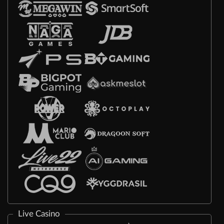
Live Casino