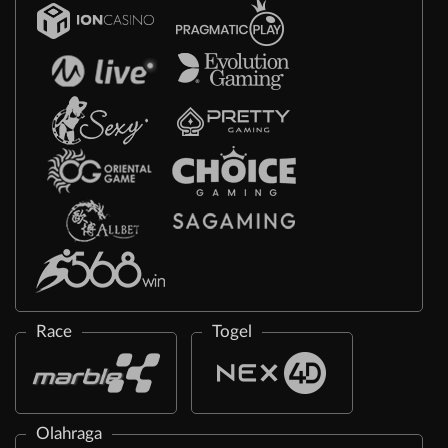
Race
Togel
Olahraga