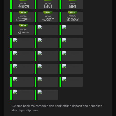
* Selama bank maintenance dan bank offline deposit dan penarikan
tidak dapat diproses