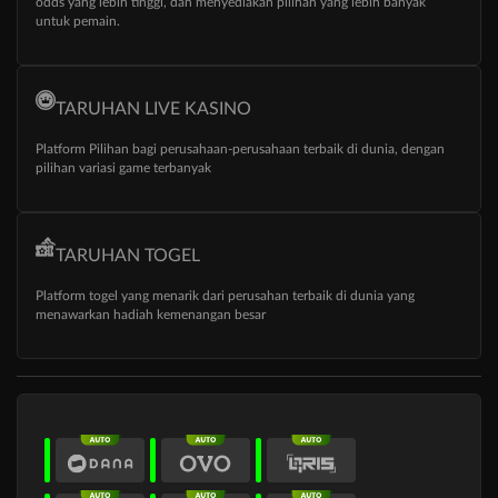
odds yang lebih tinggi, dan menyediakan pilihan yang lebih banyak
untuk pemain.
TARUHAN LIVE KASINO
Platform Pilihan bagi perusahaan-perusahaan terbaik di dunia, dengan
pilihan variasi game terbanyak
TARUHAN TOGEL
Platform togel yang menarik dari perusahan terbaik di dunia yang
menawarkan hadiah kemenangan besar