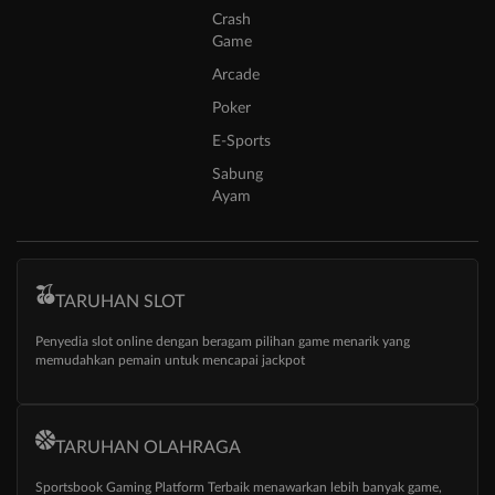
Crash
Game
Arcade
Poker
E-Sports
Sabung
Ayam
TARUHAN SLOT
Penyedia slot online dengan beragam pilihan game menarik yang
memudahkan pemain untuk mencapai jackpot
TARUHAN OLAHRAGA
Sportsbook Gaming Platform Terbaik menawarkan lebih banyak game,