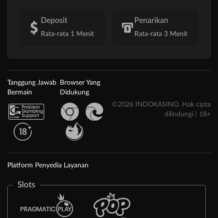
Deposit
Penarikan
Rata-rata 1 Menit
Rata-rata 3 Menit
Tanggung Jawab
Browser Yang
Bermain
Didukung
©2026 INDOKASINO. Hak cipta
dilindungi | 18+
Platform Penyedia Layanan
Slots