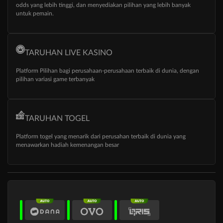
odds yang lebih tinggi, dan menyediakan pilihan yang lebih banyak
untuk pemain.
TARUHAN LIVE KASINO
Platform Pilihan bagi perusahaan-perusahaan terbaik di dunia, dengan
pilihan variasi game terbanyak
TARUHAN TOGEL
Platform togel yang menarik dari perusahan terbaik di dunia yang
menawarkan hadiah kemenangan besar