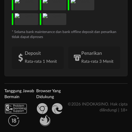
* Selama bank maintenance dan bank offline deposit dan penarikan
tidak dapat diproses
Deposit
Penarikan
Rata-rata 1 Menit
Rata-rata 3 Menit
Tanggung Jawab
Browser Yang
Bermain
Didukung
©2026 INDOKASINO. Hak cipta
dilindungi | 18+