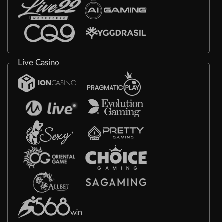
Live Casino