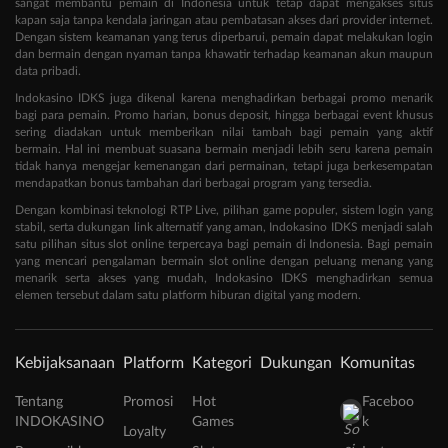
sangat membantu pemain di Indonesia untuk tetap dapat mengakses situs
kapan saja tanpa kendala jaringan atau pembatasan akses dari provider internet.
Dengan sistem keamanan yang terus diperbarui, pemain dapat melakukan login
dan bermain dengan nyaman tanpa khawatir terhadap keamanan akun maupun
data pribadi.
Indokasino IDKS juga dikenal karena menghadirkan berbagai promo menarik
bagi para pemain. Promo harian, bonus deposit, hingga berbagai event khusus
sering diadakan untuk memberikan nilai tambah bagi pemain yang aktif
bermain. Hal ini membuat suasana bermain menjadi lebih seru karena pemain
tidak hanya mengejar kemenangan dari permainan, tetapi juga berkesempatan
mendapatkan bonus tambahan dari berbagai program yang tersedia.
Dengan kombinasi teknologi RTP Live, pilihan game populer, sistem login yang
stabil, serta dukungan link alternatif yang aman, Indokasino IDKS menjadi salah
satu pilihan situs slot online terpercaya bagi pemain di Indonesia. Bagi pemain
yang mencari pengalaman bermain slot online dengan peluang menang yang
menarik serta akses yang mudah, Indokasino IDKS menghadirkan semua
elemen tersebut dalam satu platform hiburan digital yang modern.
Kebijaksanaan
Platform
Kategori
Dukungan
Komunitas
Tentang
Promosi
Hot
Faceboo
INDOKASINO
Games
k
Loyalty