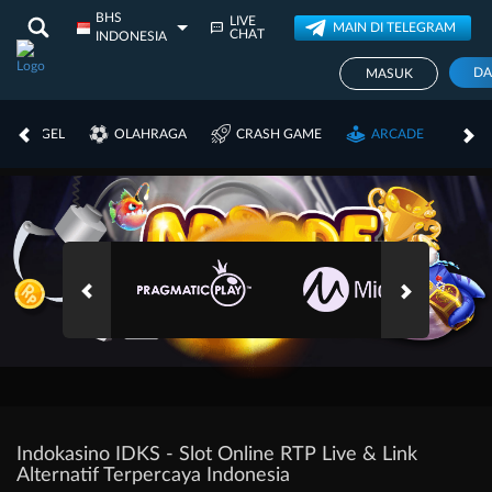
BHS
LIVE
MAIN DI TELEGRAM
CHAT
INDONESIA
DA
MASUK
TOGEL
OLAHRAGA
CRASH GAME
ARCADE
PO
Indokasino IDKS - Slot Online RTP Live & Link
Alternatif Terpercaya Indonesia