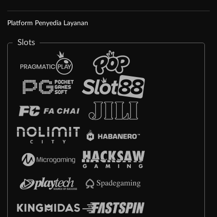
Platform Penyedia Layanan
Slots