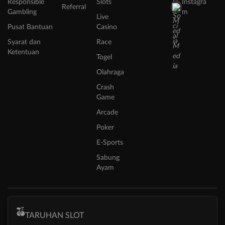
Responsible
Slots
Instagra
Referral
Gambling
m
Live
Pusat Bantuan
Casino
Syarat dan
Race
Ketentuan
Togel
Olahraga
Crash
Game
Arcade
Poker
E-Sports
Sabung
Ayam
TARUHAN SLOT