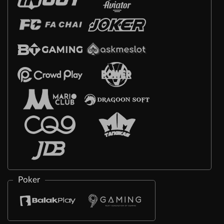
Poker