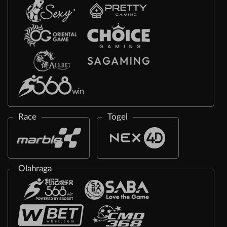
Race
Togel
Olahraga