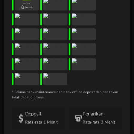
* Selama bank maintenance dan bank offline deposit dan penarikan
tidak dapat diproses
Deposit
Penarikan
Rata-rata 1 Menit
Rata-rata 3 Menit